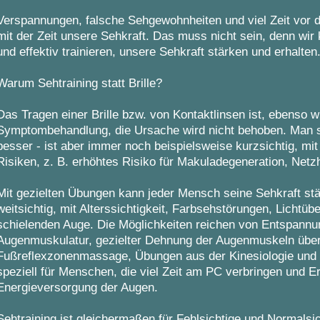
Verspannungen, falsche Sehgewohnheiten und viel Zeit vor 
mit der Zeit unsere Sehkraft. Das muss nicht sein, denn wi
und effektiv trainieren, unsere Sehkraft stärken und erhalten
Warum Sehtraining statt Brille?
Das Tragen einer Brille bzw. von Kontaktlinsen ist, ebenso 
Symptombehandlung, die Ursache wird nicht behoben. Man s
besser - ist aber immer noch beispielsweise kurzsichtig, mi
Risiken, z. B. erhöhtes Risiko für Makuladegeneration, Netz
Mit gezielten Übungen kann jeder Mensch seine Sehkraft stä
weitsichtig, mit Alterssichtigkeit, Farbsehstörungen, Lichtüb
schielenden Auge. Die Möglichkeiten reichen von Entspann
Augenmuskulatur, gezielter Dehnung der Augenmuskeln übe
Fußreflexzonenmassage, Übungen aus der Kinesiologie und 
speziell für Menschen, die viel Zeit am PC verbringen und E
Energieversorgung der Augen.
Sehtraining ist gleichermaßen für Fehlsichtige und Normalsic